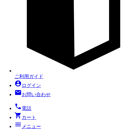
ご利用ガイド
account_circle
ログイン
mail
お問い合わせ
local_phone
電話
shopping_cart
カート
menu
メニュー