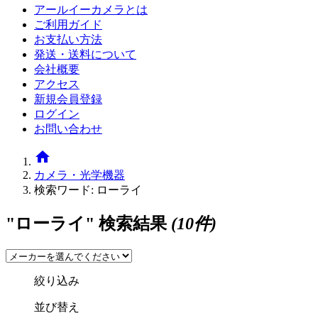
アールイーカメラとは
ご利用ガイド
お支払い方法
発送・送料について
会社概要
アクセス
新規会員登録
ログイン
お問い合わせ
home
カメラ・光学機器
検索ワード: ローライ
"ローライ" 検索結果
(10件)
絞り込み
並び替え