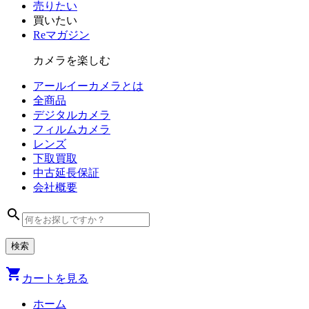
売りたい
買いたい
Reマガジン
カメラを楽しむ
アールイーカメラとは
全商品
デジタル
カメラ
フィルム
カメラ
レンズ
下取買取
中古
延長保証
会社
概要
search
shopping_cart
カートを見る
ホーム