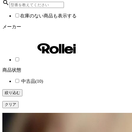
search
在庫のない商品も表示する
メーカー
商品状態
中古品
(10)
絞り込む
クリア