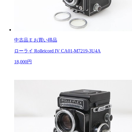
中古品
E お買い得品
ローライ Rolleicord IV CA01-M7219-3U4A
18,000円