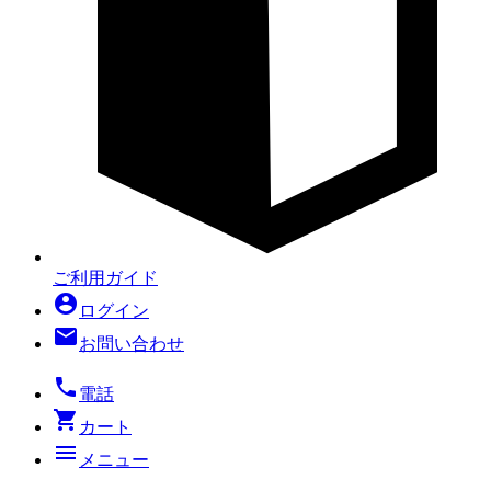
ご利用ガイド
account_circle
ログイン
mail
お問い合わせ
local_phone
電話
shopping_cart
カート
menu
メニュー