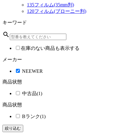
135フィルム(35mm判)
120フィルム(ブローニー判)
キーワード
search
在庫のない商品も表示する
メーカー
NEEWER
商品状態
中古品
(1)
商品状態
Bランク
(1)
絞り込む