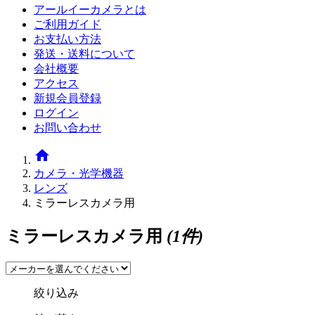
アールイーカメラとは
ご利用ガイド
お支払い方法
発送・送料について
会社概要
アクセス
新規会員登録
ログイン
お問い合わせ
home
カメラ・光学機器
レンズ
ミラーレスカメラ用
ミラーレスカメラ用
(1件)
絞り込み