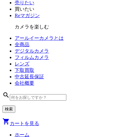
売りたい
買いたい
Reマガジン
カメラを楽しむ
アールイーカメラとは
全商品
デジタル
カメラ
フィルム
カメラ
レンズ
下取買取
中古
延長保証
会社
概要
search
shopping_cart
カートを見る
ホーム