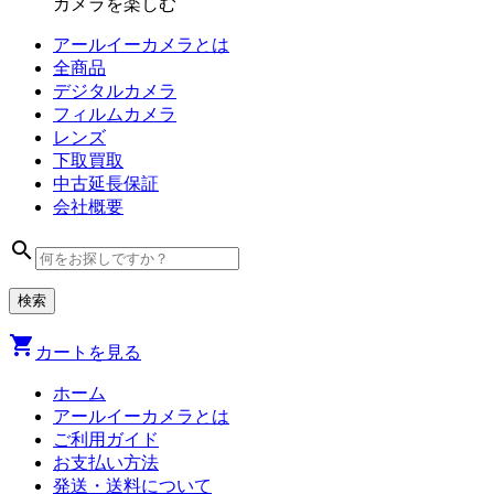
カメラを楽しむ
アールイーカメラとは
全商品
デジタル
カメラ
フィルム
カメラ
レンズ
下取買取
中古
延長保証
会社
概要
search
shopping_cart
カートを見る
ホーム
アールイーカメラとは
ご利用ガイド
お支払い方法
発送・送料について