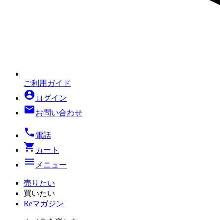
ご利用ガイド
account_circle
ログイン
mail
お問い合わせ
local_phone
電話
shopping_cart
カート
menu
メニュー
売りたい
買いたい
Reマガジン