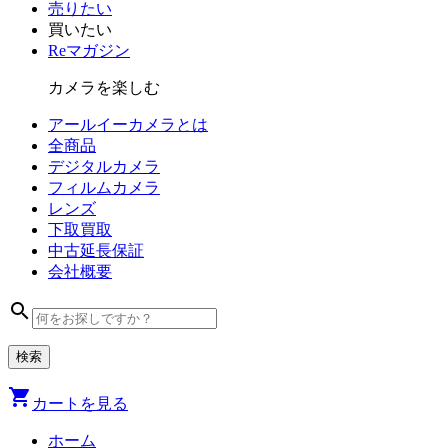
売りたい
買いたい
Reマガジン
カメラを楽しむ
アールイーカメラとは
全商品
デジタル
カメラ
フィルム
カメラ
レンズ
下取買取
中古
延長保証
会社
概要
search
shopping_cart
カートを見る
ホーム