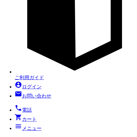
ご利用ガイド
account_circle
ログイン
mail
お問い合わせ
local_phone
電話
shopping_cart
カート
menu
メニュー