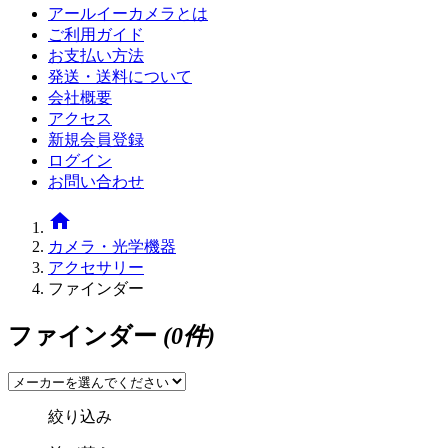
アールイーカメラとは
ご利用ガイド
お支払い方法
発送・送料について
会社概要
アクセス
新規会員登録
ログイン
お問い合わせ
home
カメラ・光学機器
アクセサリー
ファインダー
ファインダー
(0件)
絞り込み