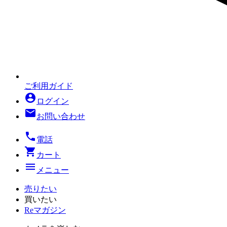
ご利用ガイド
account_circle
ログイン
mail
お問い合わせ
local_phone
電話
shopping_cart
カート
menu
メニュー
売りたい
買いたい
Reマガジン