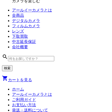
カメラを楽しむ
アールイーカメラとは
全商品
デジタル
カメラ
フィルム
カメラ
レンズ
下取買取
中古
延長保証
会社
概要
search
shopping_cart
カートを見る
ホーム
アールイーカメラとは
ご利用ガイド
お支払い方法
発送・送料について