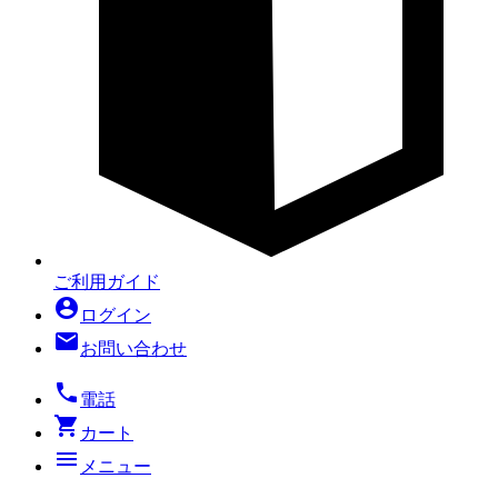
ご利用ガイド
account_circle
ログイン
mail
お問い合わせ
local_phone
電話
shopping_cart
カート
menu
メニュー