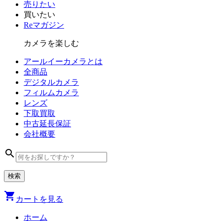
売りたい
買いたい
Reマガジン
カメラを楽しむ
アールイーカメラとは
全商品
デジタル
カメラ
フィルム
カメラ
レンズ
下取買取
中古
延長保証
会社
概要
search
shopping_cart
カートを見る
ホーム