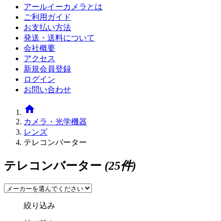
アールイーカメラとは
ご利用ガイド
お支払い方法
発送・送料について
会社概要
アクセス
新規会員登録
ログイン
お問い合わせ
home
カメラ・光学機器
レンズ
テレコンバーター
テレコンバーター
(25件)
絞り込み