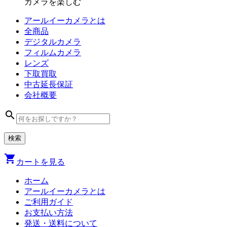
カメラを楽しむ
アールイーカメラとは
全商品
デジタル
カメラ
フィルム
カメラ
レンズ
下取買取
中古
延長保証
会社
概要
search
shopping_cart
カートを見る
ホーム
アールイーカメラとは
ご利用ガイド
お支払い方法
発送・送料について