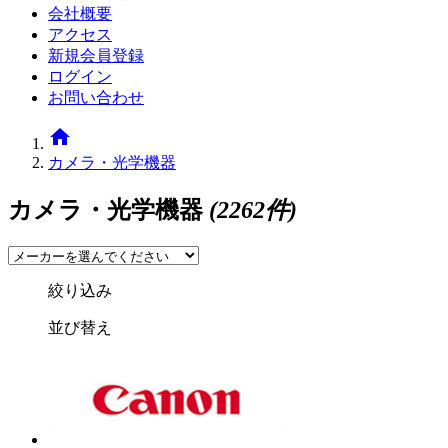
会社概要
アクセス
新規会員登録
ログイン
お問い合わせ
home
カメラ・光学機器
カメラ・光学機器
(2262件)
絞り込み
並び替え