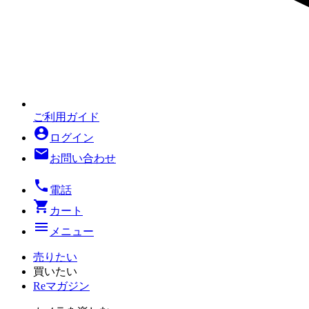
ご利用ガイド
account_circle
ログイン
mail
お問い合わせ
local_phone
電話
shopping_cart
カート
menu
メニュー
売りたい
買いたい
Reマガジン