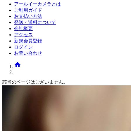
アールイーカメラとは
ご利用ガイド
お支払い方法
発送・送料について
会社概要
アクセス
新規会員登録
ログイン
お問い合わせ
home
該当のページはございません。