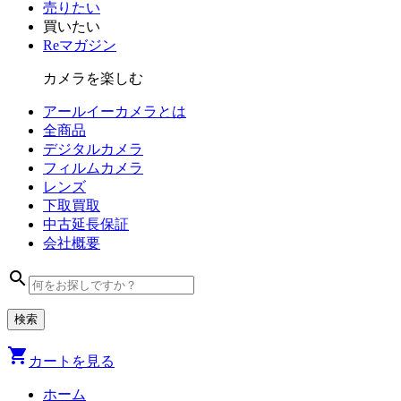
売りたい
買いたい
Reマガジン
カメラを楽しむ
アールイーカメラとは
全商品
デジタル
カメラ
フィルム
カメラ
レンズ
下取買取
中古
延長保証
会社
概要
search
shopping_cart
カートを見る
ホーム