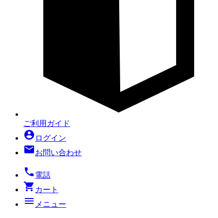
ご利用ガイド
account_circle
ログイン
mail
お問い合わせ
local_phone
電話
shopping_cart
カート
menu
メニュー