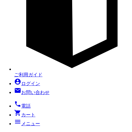
ご利用ガイド
account_circle
ログイン
mail
お問い合わせ
local_phone
電話
shopping_cart
カート
menu
メニュー