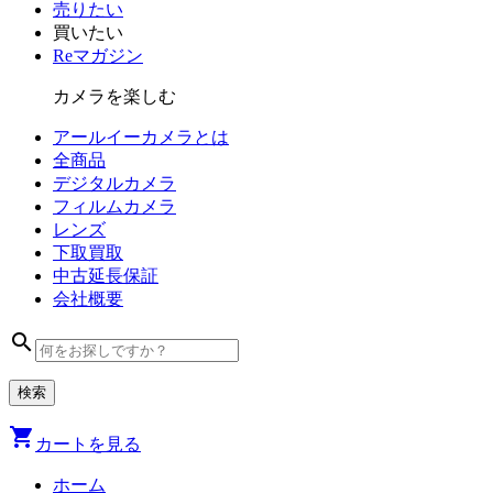
売りたい
買いたい
Reマガジン
カメラを楽しむ
アールイーカメラとは
全商品
デジタル
カメラ
フィルム
カメラ
レンズ
下取買取
中古
延長保証
会社
概要
search
shopping_cart
カートを見る
ホーム