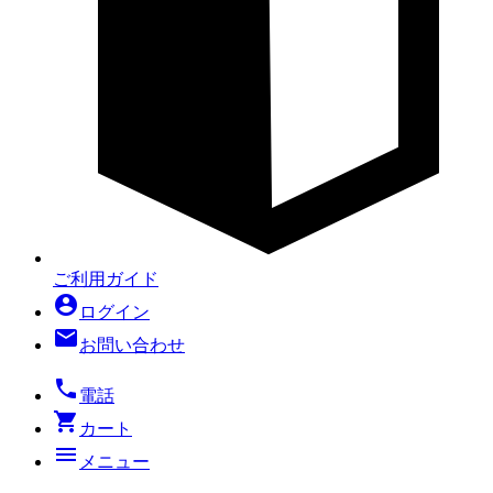
ご利用ガイド
account_circle
ログイン
mail
お問い合わせ
local_phone
電話
shopping_cart
カート
menu
メニュー