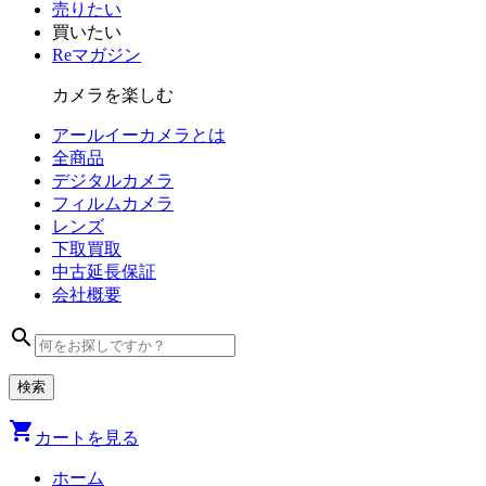
売りたい
買いたい
Reマガジン
カメラを楽しむ
アールイーカメラとは
全商品
デジタル
カメラ
フィルム
カメラ
レンズ
下取買取
中古
延長保証
会社
概要
search
shopping_cart
カートを見る
ホーム