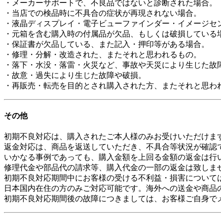
・メーカーサポートで、不良品ではないと診断された場合。
・当店での検品時に不具合の症状が再現されない場合。
・液晶ディスプレイ・電子ビューファインダー・イメージセ
・元箱を含む購入時の付属品が欠品、もしくは破損している
・保証書が欠品している、また記入・押印等がある場合。
・修理・分解・改造された、またそれと思われるもの。
・落下・水没・落雷・火災など、事故や天災により生じた故
・故意・過失により生じた故障や破損。
・再販売・転売を目的とされ購入された方、またそれと思わ
その他
初期不良対応は、購入されたご本人様のみお受けいただけま
返金対応は、商品を返送していただき、不具合等状況が確認
いかなる事例であっても、購入金額を上回る金額の返金は行
修理代金や部品代の請求等、購入代金の一部の返金は致しま
初期不良対応期間中にお客様の受ける不利益・損害について
日本国内在住の方のみご対応可能です。海外への送金や商品
初期不良対応期間後の故障につきましては、お客様ご自身で