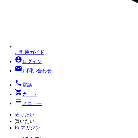
ご利用ガイド
account_circle
ログイン
mail
お問い合わせ
local_phone
電話
shopping_cart
カート
menu
メニュー
売りたい
買いたい
Reマガジン