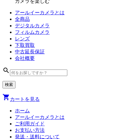
カメラを楽しむ
アールイーカメラとは
全商品
デジタル
カメラ
フィルム
カメラ
レンズ
下取買取
中古
延長保証
会社
概要
search
shopping_cart
カートを見る
ホーム
アールイーカメラとは
ご利用ガイド
お支払い方法
発送・送料について