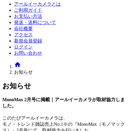
アールイーカメラとは
ご利用ガイド
お支払い方法
発送・送料について
会社概要
アクセス
新規会員登録
ログイン
お問い合わせ
home
お知らせ
お知らせ
MonoMax 2月号に掲載｜アールイーカメラが取材協力しま
した。
このたびアールイーカメラは、
モノ・トレンド雑誌売上No.1※の『MonoMax（モノマック
ス）』2月号にて、取材協力を行いました。