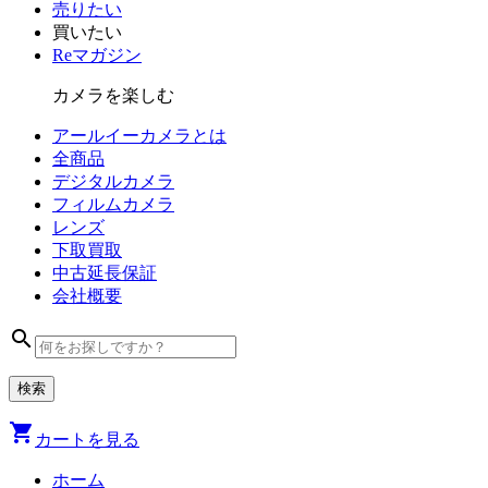
売りたい
買いたい
Reマガジン
カメラを楽しむ
アールイーカメラとは
全商品
デジタル
カメラ
フィルム
カメラ
レンズ
下取買取
中古
延長保証
会社
概要
search
shopping_cart
カートを見る
ホーム