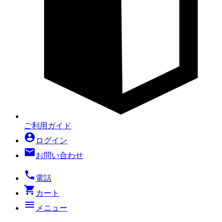
ご利用ガイド
account_circle
ログイン
mail
お問い合わせ
local_phone
電話
shopping_cart
カート
menu
メニュー