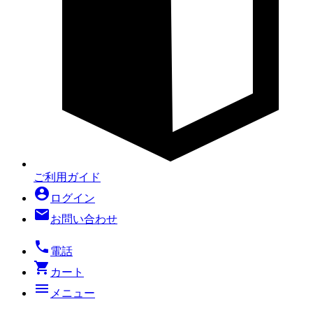
ご利用ガイド
account_circle
ログイン
mail
お問い合わせ
local_phone
電話
shopping_cart
カート
menu
メニュー