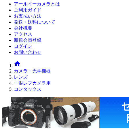
アールイーカメラとは
ご利用ガイド
お支払い方法
発送・送料について
会社概要
アクセス
新規会員登録
ログイン
お問い合わせ
home
カメラ・光学機器
レンズ
一眼レフカメラ用
コンタックス