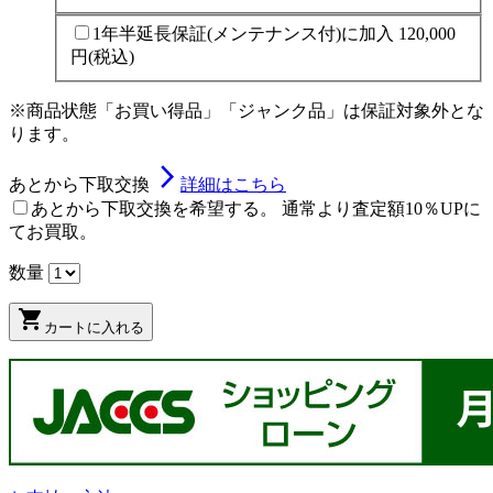
1年半延長保証(メンテナンス付)に加入
120,000
円
(税込)
※商品状態「お買い得品」「ジャンク品」は保証対象外とな
ります。
arrow_forward_ios
あとから下取交換
詳細はこちら
あとから下取交換を希望する。 通常より査定額10％UPに
てお買取。
数量
shopping_cart
カートに入れる