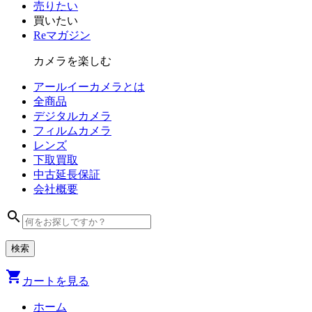
売りたい
買いたい
Reマガジン
カメラを楽しむ
アールイーカメラとは
全商品
デジタル
カメラ
フィルム
カメラ
レンズ
下取買取
中古
延長保証
会社
概要
search
shopping_cart
カートを見る
ホーム