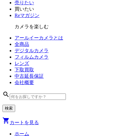
売りたい
買いたい
Reマガジン
カメラを楽しむ
アールイーカメラとは
全商品
デジタル
カメラ
フィルム
カメラ
レンズ
下取買取
中古
延長保証
会社
概要
search
shopping_cart
カートを見る
ホーム