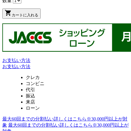
数量
shopping_cart
カートに入れる
お支払い方法
お支払い方法
クレカ
コンビニ
代引
振込
来店
ローン
最大60回までの分割払い詳しくはこちら※30,000円以上が対
象
最大60回までの分割払い詳しくはこちら※30,000円以上が