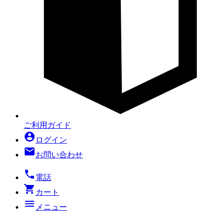
ご利用ガイド
account_circle
ログイン
mail
お問い合わせ
local_phone
電話
shopping_cart
カート
menu
メニュー