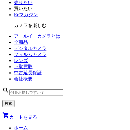
売りたい
買いたい
Reマガジン
カメラを楽しむ
アールイーカメラとは
全商品
デジタル
カメラ
フィルム
カメラ
レンズ
下取買取
中古
延長保証
会社
概要
search
shopping_cart
カートを見る
ホーム