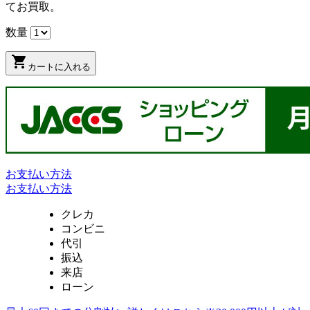
てお買取。
数量
shopping_cart
カートに入れる
お支払い方法
お支払い方法
クレカ
コンビニ
代引
振込
来店
ローン