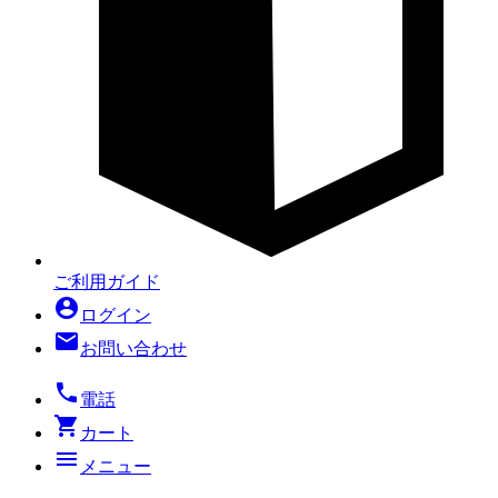
ご利用ガイド
account_circle
ログイン
mail
お問い合わせ
local_phone
電話
shopping_cart
カート
menu
メニュー