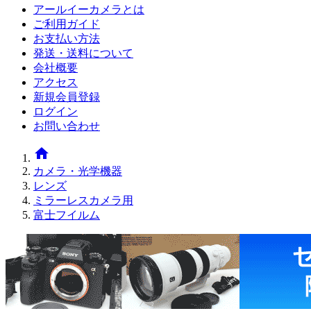
アールイーカメラとは
ご利用ガイド
お支払い方法
発送・送料について
会社概要
アクセス
新規会員登録
ログイン
お問い合わせ
home
カメラ・光学機器
レンズ
ミラーレスカメラ用
富士フイルム