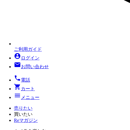
ご利用ガイド
account_circle
ログイン
mail
お問い合わせ
local_phone
電話
shopping_cart
カート
menu
メニュー
売りたい
買いたい
Reマガジン