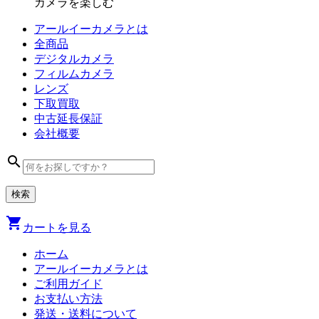
カメラを楽しむ
アールイーカメラとは
全商品
デジタル
カメラ
フィルム
カメラ
レンズ
下取買取
中古
延長保証
会社
概要
search
shopping_cart
カートを見る
ホーム
アールイーカメラとは
ご利用ガイド
お支払い方法
発送・送料について