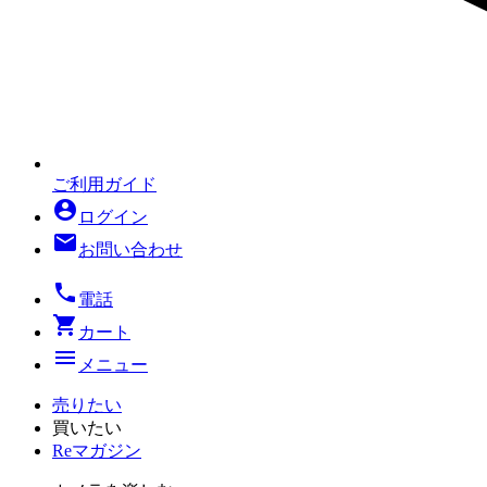
ご利用ガイド
account_circle
ログイン
mail
お問い合わせ
local_phone
電話
shopping_cart
カート
menu
メニュー
売りたい
買いたい
Reマガジン