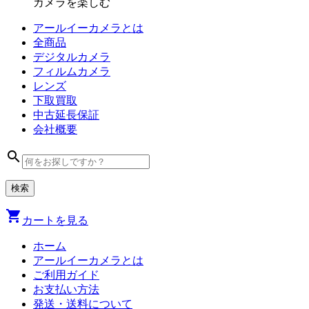
カメラを楽しむ
アールイーカメラとは
全商品
デジタル
カメラ
フィルム
カメラ
レンズ
下取買取
中古
延長保証
会社
概要
search
shopping_cart
カートを見る
ホーム
アールイーカメラとは
ご利用ガイド
お支払い方法
発送・送料について