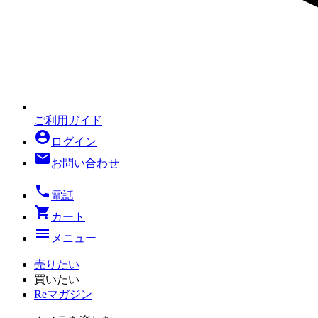
ご利用ガイド
account_circle
ログイン
mail
お問い合わせ
local_phone
電話
shopping_cart
カート
menu
メニュー
売りたい
買いたい
Reマガジン