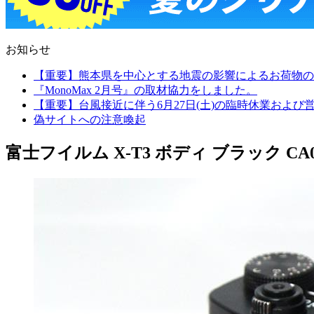
お知らせ
【重要】熊本県を中心とする地震の影響によるお荷物の
『MonoMax 2月号』の取材協力をしました。
【重要】台風接近に伴う6月27日(土)の臨時休業およ
偽サイトへの注意喚起
富士フイルム X-T3 ボディ ブラック CA01-