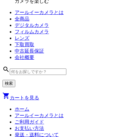
カメラを楽しむ
アールイーカメラとは
全商品
デジタル
カメラ
フィルム
カメラ
レンズ
下取買取
中古
延長保証
会社
概要
search
shopping_cart
カートを見る
ホーム
アールイーカメラとは
ご利用ガイド
お支払い方法
発送・送料について