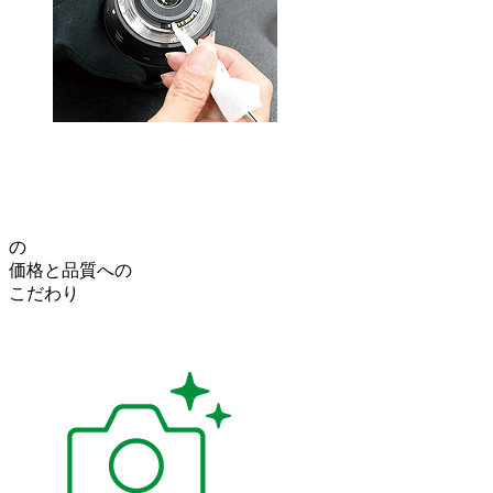
の
価格
と
品質
への
こだわり