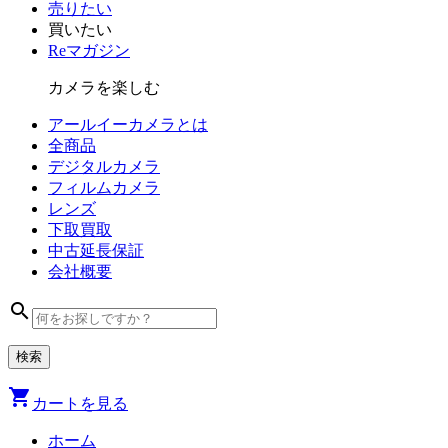
売りたい
買いたい
Reマガジン
カメラを楽しむ
アールイーカメラとは
全商品
デジタル
カメラ
フィルム
カメラ
レンズ
下取買取
中古
延長保証
会社
概要
search
shopping_cart
カートを見る
ホーム