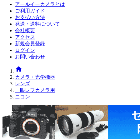
アールイーカメラとは
ご利用ガイド
お支払い方法
発送・送料について
会社概要
アクセス
新規会員登録
ログイン
お問い合わせ
home
カメラ・光学機器
レンズ
一眼レフカメラ用
ニコン