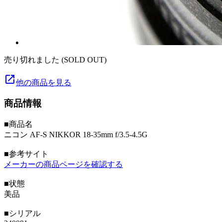
売り切れました (SOLD OUT)
launch
他の商品を見る
商品情報
■商品名
ニコン AF-S NIKKOR 18-35mm f/3.5-4.5G
■参考サイト
メーカーの商品ページを確認する
■状態
美品
■シリアル