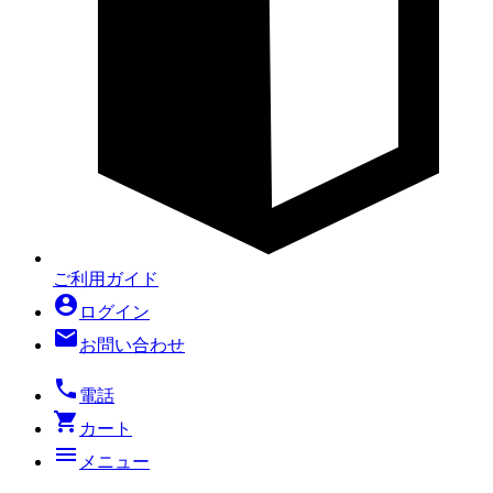
ご利用ガイド
account_circle
ログイン
mail
お問い合わせ
local_phone
電話
shopping_cart
カート
menu
メニュー