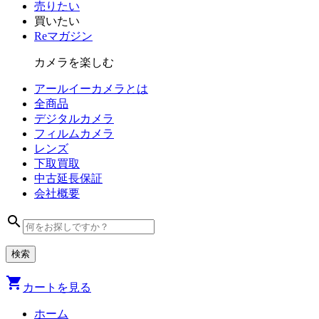
売りたい
買いたい
Reマガジン
カメラを楽しむ
アールイーカメラとは
全商品
デジタル
カメラ
フィルム
カメラ
レンズ
下取買取
中古
延長保証
会社
概要
search
shopping_cart
カートを見る
ホーム