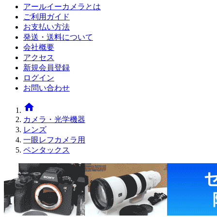
アールイーカメラとは
ご利用ガイド
お支払い方法
発送・送料について
会社概要
アクセス
新規会員登録
ログイン
お問い合わせ
home
カメラ・光学機器
レンズ
一眼レフカメラ用
ペンタックス