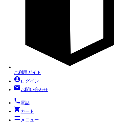
ご利用ガイド
account_circle
ログイン
mail
お問い合わせ
local_phone
電話
shopping_cart
カート
menu
メニュー