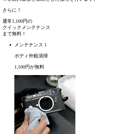
さらに！
通常
1,100
円の
クイックメンテナンス
まで
無料
！
メンテナンス 1
ボディ外観清掃
1,100
円が
無料