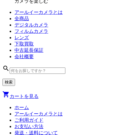
カメラを楽しむ
アールイーカメラとは
全商品
デジタル
カメラ
フィルム
カメラ
レンズ
下取買取
中古
延長保証
会社
概要
search
shopping_cart
カートを見る
ホーム
アールイーカメラとは
ご利用ガイド
お支払い方法
発送・送料について