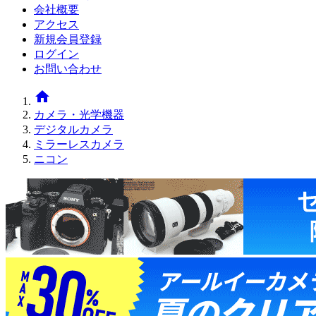
会社概要
アクセス
新規会員登録
ログイン
お問い合わせ
home
カメラ・光学機器
デジタルカメラ
ミラーレスカメラ
ニコン