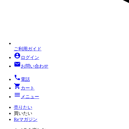
ご利用ガイド
account_circle
ログイン
mail
お問い合わせ
local_phone
電話
shopping_cart
カート
menu
メニュー
売りたい
買いたい
Reマガジン