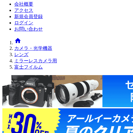
会社概要
アクセス
新規会員登録
ログイン
お問い合わせ
home
カメラ・光学機器
レンズ
ミラーレスカメラ用
富士フイルム