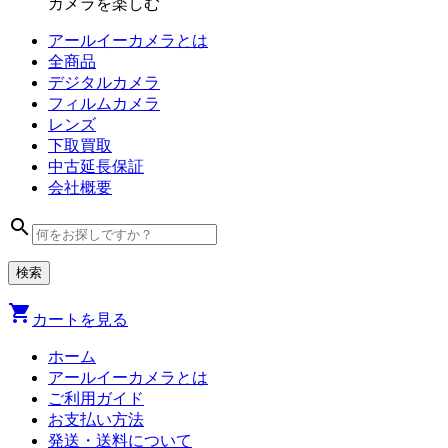
カメラを楽しむ
アールイーカメラとは
全商品
デジタル
カメラ
フィルム
カメラ
レンズ
下取買取
中古
延長保証
会社
概要
search
shopping_cart
カートを見る
ホーム
アールイーカメラとは
ご利用ガイド
お支払い方法
発送・送料について