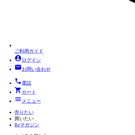
ご利用ガイド
account_circle
ログイン
mail
お問い合わせ
local_phone
電話
shopping_cart
カート
menu
メニュー
売りたい
買いたい
Reマガジン