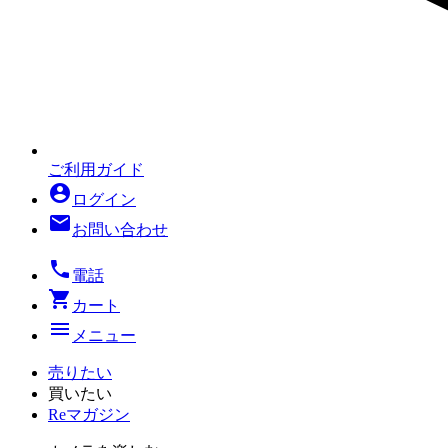
ご利用ガイド
account_circle
ログイン
mail
お問い合わせ
local_phone
電話
shopping_cart
カート
menu
メニュー
売りたい
買いたい
Reマガジン