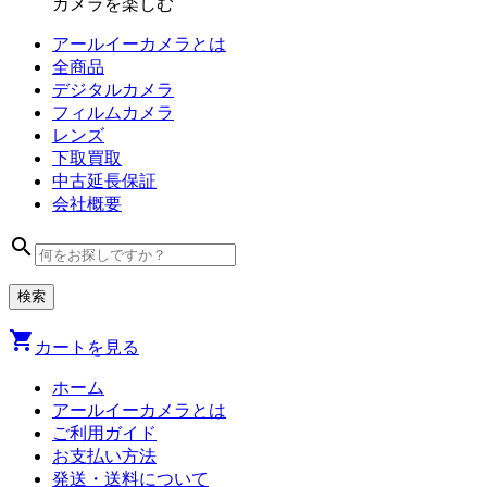
カメラを楽しむ
アールイーカメラとは
全商品
デジタル
カメラ
フィルム
カメラ
レンズ
下取買取
中古
延長保証
会社
概要
search
shopping_cart
カートを見る
ホーム
アールイーカメラとは
ご利用ガイド
お支払い方法
発送・送料について