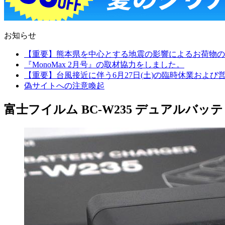
お知らせ
【重要】熊本県を中心とする地震の影響によるお荷物の
『MonoMax 2月号』の取材協力をしました。
【重要】台風接近に伴う6月27日(土)の臨時休業およ
偽サイトへの注意喚起
富士フイルム BC-W235 デュアルバッテリー