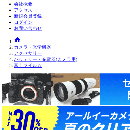
会社概要
アクセス
新規会員登録
ログイン
お問い合わせ
home
カメラ・光学機器
アクセサリー
バッテリー・充電器(カメラ用)
富士フイルム