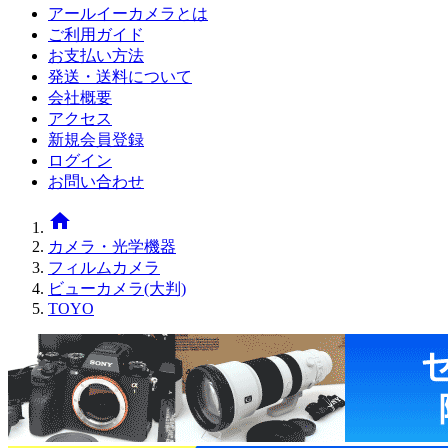
アールイーカメラとは
ご利用ガイド
お支払い方法
発送・送料について
会社概要
アクセス
新規会員登録
ログイン
お問い合わせ
home
カメラ・光学機器
フィルムカメラ
ビューカメラ(大判)
TOYO