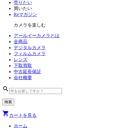
売りたい
買いたい
Reマガジン
カメラを楽しむ
アールイーカメラとは
全商品
デジタル
カメラ
フィルム
カメラ
レンズ
下取買取
中古
延長保証
会社
概要
search
shopping_cart
カートを見る
ホーム