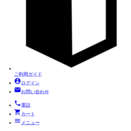
ご利用ガイド
account_circle
ログイン
mail
お問い合わせ
local_phone
電話
shopping_cart
カート
menu
メニュー