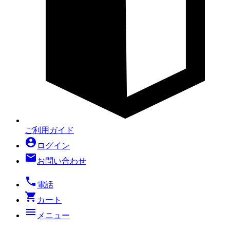
ご利用ガイド
account_circle
ログイン
mail
お問い合わせ
local_phone
電話
shopping_cart
カート
menu
メニュー