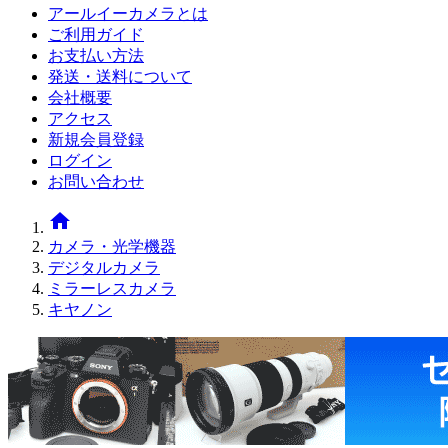
アールイーカメラとは
ご利用ガイド
お支払い方法
発送・送料について
会社概要
アクセス
新規会員登録
ログイン
お問い合わせ
home
カメラ・光学機器
デジタルカメラ
ミラーレスカメラ
キヤノン