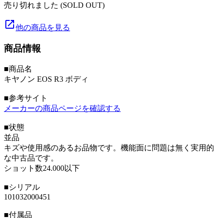
売り切れました (SOLD OUT)
launch
他の商品を見る
商品情報
■商品名
キヤノン EOS R3 ボディ
■参考サイト
メーカーの商品ページを確認する
■状態
並品
キズや使用感のあるお品物です。機能面に問題は無く実用的
な中古品です。
ショット数24.000以下
■シリアル
101032000451
■付属品