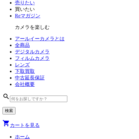
売りたい
買いたい
Reマガジン
カメラを楽しむ
アールイーカメラとは
全商品
デジタル
カメラ
フィルム
カメラ
レンズ
下取買取
中古
延長保証
会社
概要
search
shopping_cart
カートを見る
ホーム