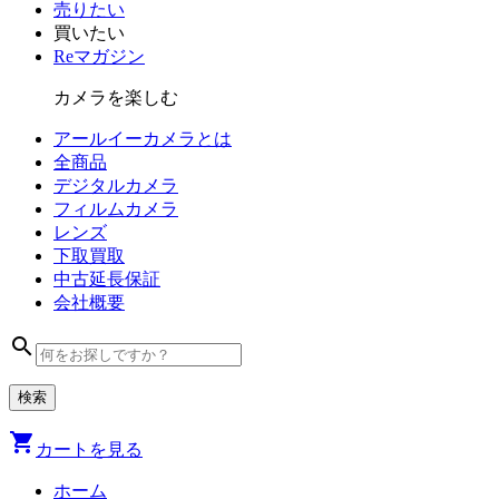
売りたい
買いたい
Reマガジン
カメラを楽しむ
アールイーカメラとは
全商品
デジタル
カメラ
フィルム
カメラ
レンズ
下取買取
中古
延長保証
会社
概要
search
shopping_cart
カートを見る
ホーム