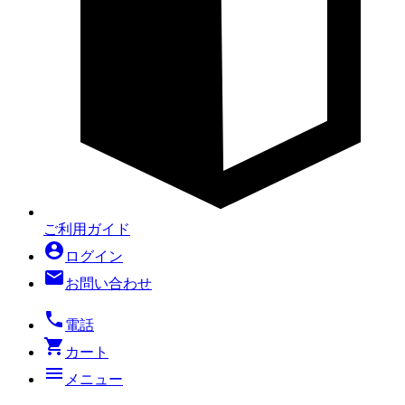
ご利用ガイド
account_circle
ログイン
mail
お問い合わせ
local_phone
電話
shopping_cart
カート
menu
メニュー