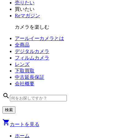
売りたい
買いたい
Reマガジン
カメラを楽しむ
アールイーカメラとは
全商品
デジタル
カメラ
フィルム
カメラ
レンズ
下取買取
中古
延長保証
会社
概要
search
shopping_cart
カートを見る
ホーム