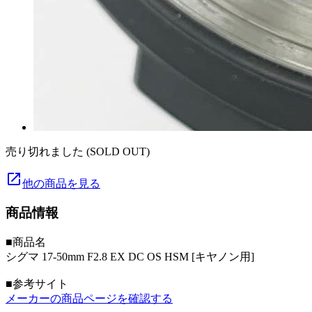
売り切れました (SOLD OUT)
launch
他の商品を見る
商品情報
■商品名
シグマ 17-50mm F2.8 EX DC OS HSM [キヤノン用]
■参考サイト
メーカーの商品ページを確認する