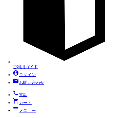
ご利用ガイド
account_circle
ログイン
mail
お問い合わせ
local_phone
電話
shopping_cart
カート
menu
メニュー