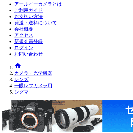
アールイーカメラとは
ご利用ガイド
お支払い方法
発送・送料について
会社概要
アクセス
新規会員登録
ログイン
お問い合わせ
home
カメラ・光学機器
レンズ
一眼レフカメラ用
シグマ