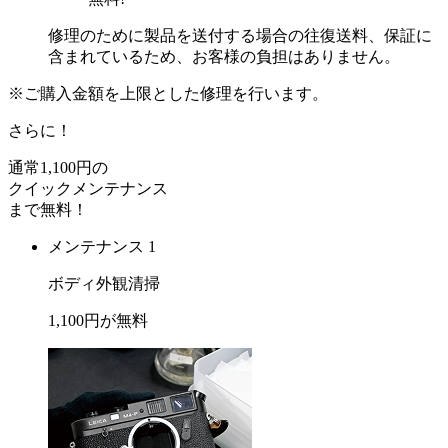
修理のために製品を送付する場合の往復送料、保証に
含まれているため、お客様の負担はありません。
※ご購入金額を上限とした修理を行います。
さらに！
通常
1,100
円の
クイックメンテナンス
まで
無料
！
メンテナンス 1
ボディ外観清掃
1,100
円が
無料