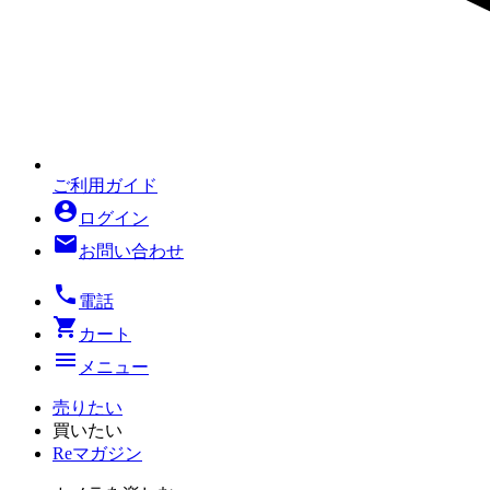
ご利用ガイド
account_circle
ログイン
mail
お問い合わせ
local_phone
電話
shopping_cart
カート
menu
メニュー
売りたい
買いたい
Reマガジン