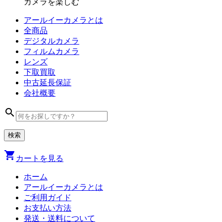
カメラを楽しむ
アールイーカメラとは
全商品
デジタル
カメラ
フィルム
カメラ
レンズ
下取買取
中古
延長保証
会社
概要
search
shopping_cart
カートを見る
ホーム
アールイーカメラとは
ご利用ガイド
お支払い方法
発送・送料について