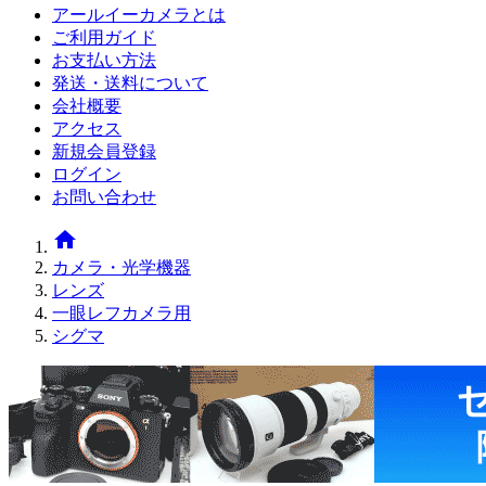
アールイーカメラとは
ご利用ガイド
お支払い方法
発送・送料について
会社概要
アクセス
新規会員登録
ログイン
お問い合わせ
home
カメラ・光学機器
レンズ
一眼レフカメラ用
シグマ