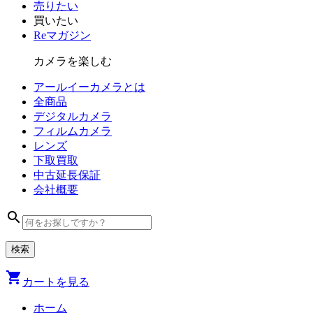
売りたい
買いたい
Reマガジン
カメラを楽しむ
アールイーカメラとは
全商品
デジタル
カメラ
フィルム
カメラ
レンズ
下取買取
中古
延長保証
会社
概要
search
shopping_cart
カートを見る
ホーム