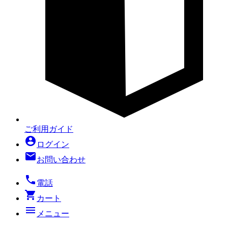
ご利用ガイド
account_circle
ログイン
mail
お問い合わせ
local_phone
電話
shopping_cart
カート
menu
メニュー