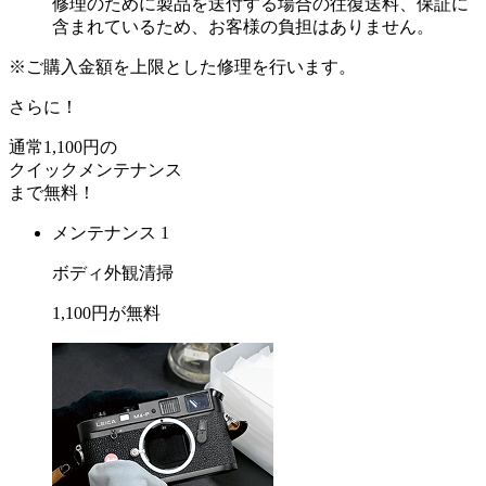
修理のために製品を送付する場合の往復送料、保証に
含まれているため、お客様の負担はありません。
※ご購入金額を上限とした修理を行います。
さらに！
通常
1,100
円の
クイックメンテナンス
まで
無料
！
メンテナンス 1
ボディ外観清掃
1,100
円が
無料