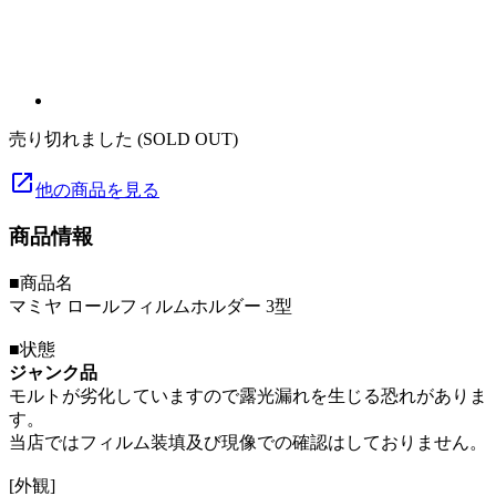
売り切れました (SOLD OUT)
launch
他の商品を見る
商品情報
■商品名
マミヤ ロールフィルムホルダー 3型
■状態
ジャンク品
モルトが劣化していますので露光漏れを生じる恐れがありま
す。
当店ではフィルム装填及び現像での確認はしておりません。
[外観]