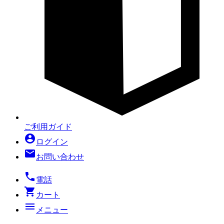
ご利用ガイド
account_circle
ログイン
mail
お問い合わせ
local_phone
電話
shopping_cart
カート
menu
メニュー