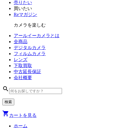
売りたい
買いたい
Reマガジン
カメラを楽しむ
アールイーカメラとは
全商品
デジタル
カメラ
フィルム
カメラ
レンズ
下取買取
中古
延長保証
会社
概要
search
shopping_cart
カートを見る
ホーム