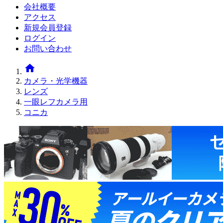
会社概要
アクセス
新規会員登録
ログイン
お問い合わせ
home
カメラ・光学機器
レンズ
一眼レフカメラ用
コニカ