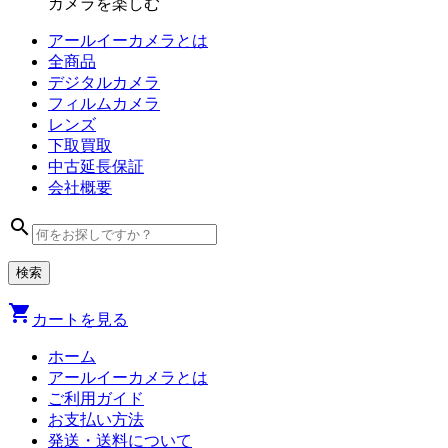
カメラを楽しむ
アールイーカメラとは
全商品
デジタル
カメラ
フィルム
カメラ
レンズ
下取買取
中古
延長保証
会社
概要
search
shopping_cart
カートを見る
ホーム
アールイーカメラとは
ご利用ガイド
お支払い方法
発送・送料について