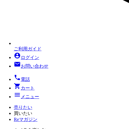
ご利用ガイド
account_circle
ログイン
mail
お問い合わせ
local_phone
電話
shopping_cart
カート
menu
メニュー
売りたい
買いたい
Reマガジン