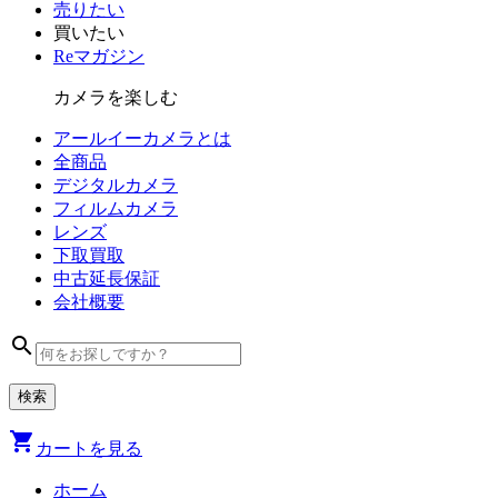
売りたい
買いたい
Reマガジン
カメラを楽しむ
アールイーカメラとは
全商品
デジタル
カメラ
フィルム
カメラ
レンズ
下取買取
中古
延長保証
会社
概要
search
shopping_cart
カートを見る
ホーム