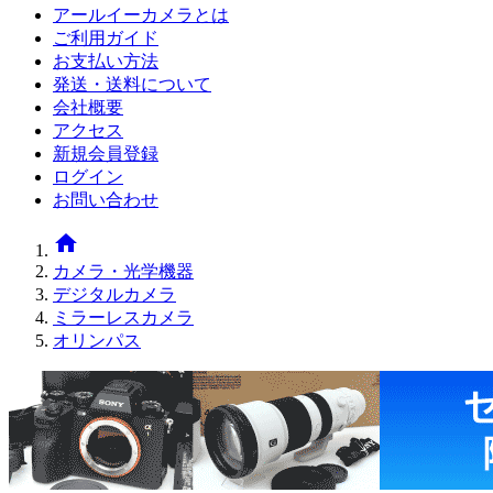
アールイーカメラとは
ご利用ガイド
お支払い方法
発送・送料について
会社概要
アクセス
新規会員登録
ログイン
お問い合わせ
home
カメラ・光学機器
デジタルカメラ
ミラーレスカメラ
オリンパス