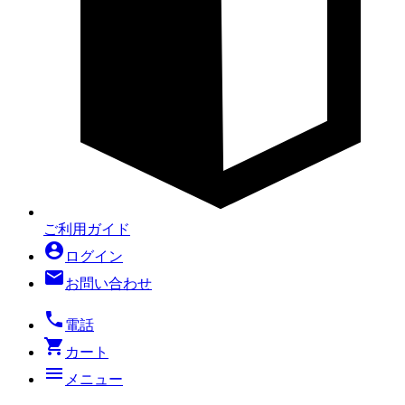
ご利用ガイド
account_circle
ログイン
mail
お問い合わせ
local_phone
電話
shopping_cart
カート
menu
メニュー