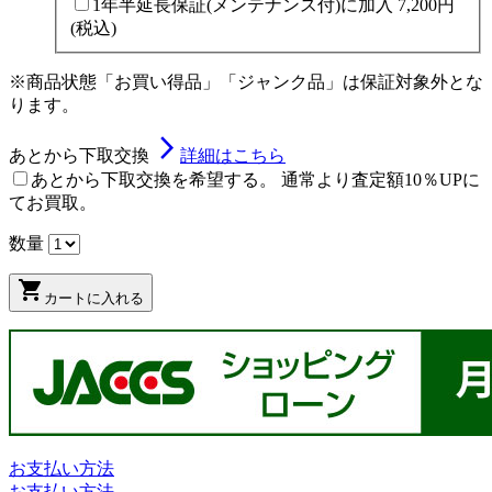
1年半延長保証(メンテナンス付)に加入
7,200円
(税込)
※商品状態「お買い得品」「ジャンク品」は保証対象外とな
ります。
arrow_forward_ios
あとから下取交換
詳細はこちら
あとから下取交換を希望する。 通常より査定額10％UPに
てお買取。
数量
shopping_cart
カートに入れる
お支払い方法
お支払い方法