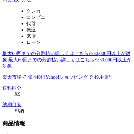
クレカ
コンビニ
代引
振込
来店
ローン
最大60回までの分割払い詳しくはこちら※30,000円以上が対
象
最大60回までの分割払い詳しくはこちら※30,000円以上が
対象
楽天市場で 49,440円
Yahoo!ショッピングで 49,440円
送料区分
XS
納期目安
即納
商品情報