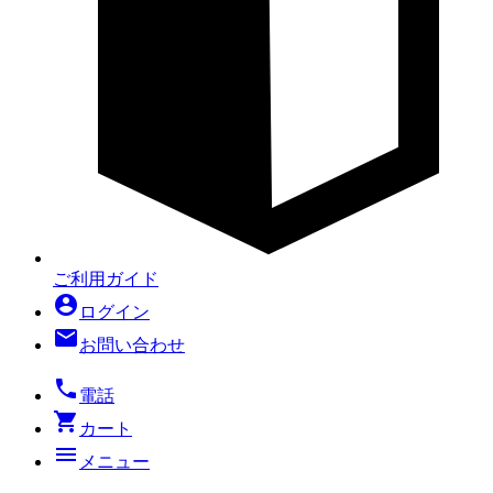
ご利用ガイド
account_circle
ログイン
mail
お問い合わせ
local_phone
電話
shopping_cart
カート
menu
メニュー