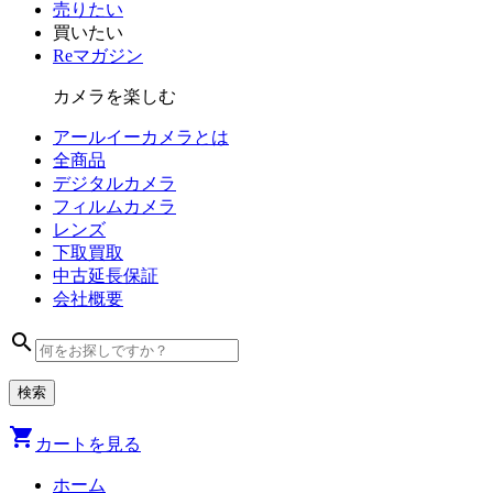
売りたい
買いたい
Reマガジン
カメラを楽しむ
アールイーカメラとは
全商品
デジタル
カメラ
フィルム
カメラ
レンズ
下取買取
中古
延長保証
会社
概要
search
shopping_cart
カートを見る
ホーム