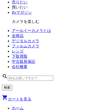
売りたい
買いたい
Reマガジン
カメラを楽しむ
アールイーカメラとは
全商品
デジタル
カメラ
フィルム
カメラ
レンズ
下取買取
中古
延長保証
会社
概要
search
shopping_cart
カートを見る
ホーム