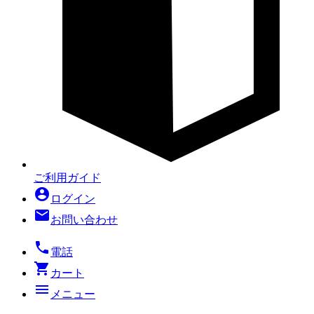
ご利用ガイド
account_circle
ログイン
mail
お問い合わせ
local_phone
電話
shopping_cart
カート
menu
メニュー