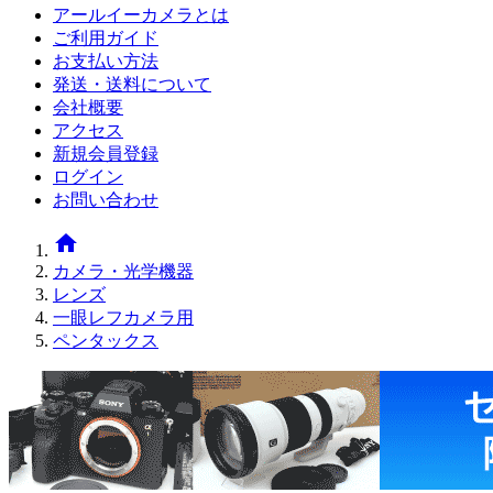
アールイーカメラとは
ご利用ガイド
お支払い方法
発送・送料について
会社概要
アクセス
新規会員登録
ログイン
お問い合わせ
home
カメラ・光学機器
レンズ
一眼レフカメラ用
ペンタックス