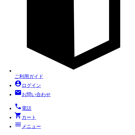
ご利用ガイド
account_circle
ログイン
mail
お問い合わせ
local_phone
電話
shopping_cart
カート
menu
メニュー