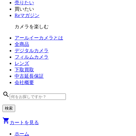
売りたい
買いたい
Reマガジン
カメラを楽しむ
アールイーカメラとは
全商品
デジタル
カメラ
フィルム
カメラ
レンズ
下取買取
中古
延長保証
会社
概要
search
shopping_cart
カートを見る
ホーム