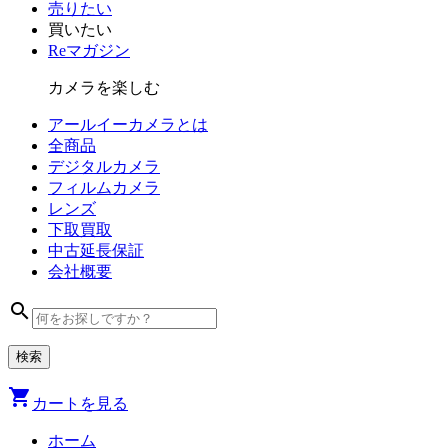
売りたい
買いたい
Reマガジン
カメラを楽しむ
アールイーカメラとは
全商品
デジタル
カメラ
フィルム
カメラ
レンズ
下取買取
中古
延長保証
会社
概要
search
shopping_cart
カートを見る
ホーム