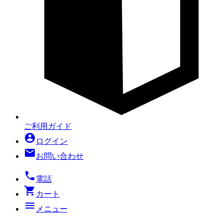
ご利用ガイド
account_circle
ログイン
mail
お問い合わせ
local_phone
電話
shopping_cart
カート
menu
メニュー