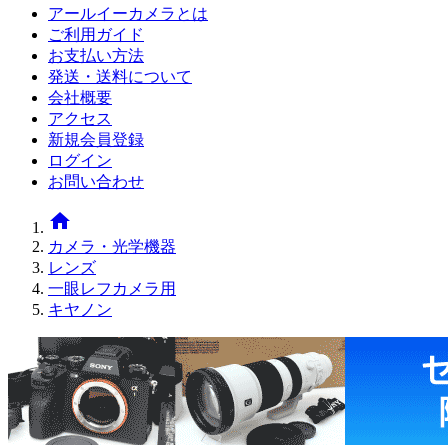
アールイーカメラとは
ご利用ガイド
お支払い方法
発送・送料について
会社概要
アクセス
新規会員登録
ログイン
お問い合わせ
home
カメラ・光学機器
レンズ
一眼レフカメラ用
キヤノン