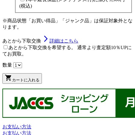
(税込)
※商品状態「お買い得品」「ジャンク品」は保証対象外とな
ります。
arrow_forward_ios
あとから下取交換
詳細はこちら
あとから下取交換を希望する。 通常より査定額10％UPに
てお買取。
数量
shopping_cart
カートに入れる
お支払い方法
お支払い方法