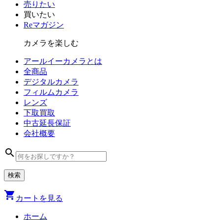
売りたい
買いたい
Reマガジン
カメラを楽しむ
アールイーカメラとは
全商品
デジタル
カメラ
フィルム
カメラ
レンズ
下取買取
中古
延長保証
会社
概要
search
shopping_cart
カートを見る
ホーム