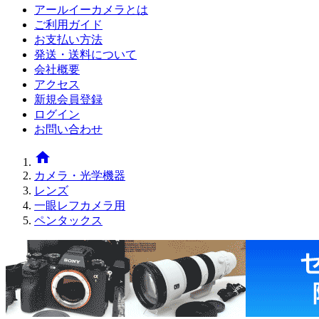
アールイーカメラとは
ご利用ガイド
お支払い方法
発送・送料について
会社概要
アクセス
新規会員登録
ログイン
お問い合わせ
home
カメラ・光学機器
レンズ
一眼レフカメラ用
ペンタックス