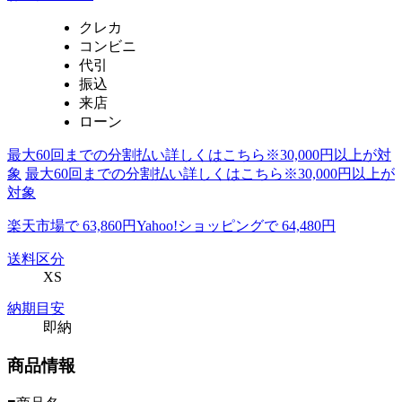
クレカ
コンビニ
代引
振込
来店
ローン
最大60回までの分割払い詳しくはこちら※30,000円以上が対
象
最大60回までの分割払い詳しくはこちら※30,000円以上が
対象
楽天市場で 63,860円
Yahoo!ショッピングで 64,480円
送料区分
XS
納期目安
即納
商品情報