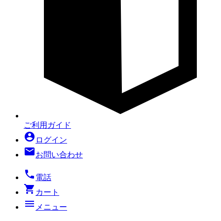
ご利用ガイド
account_circle
ログイン
mail
お問い合わせ
local_phone
電話
shopping_cart
カート
menu
メニュー