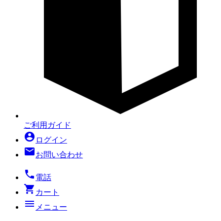
ご利用ガイド
account_circle
ログイン
mail
お問い合わせ
local_phone
電話
shopping_cart
カート
menu
メニュー