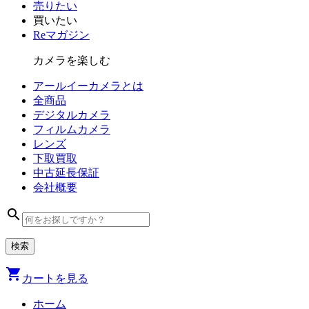
売りたい
買いたい
Reマガジン
カメラを楽しむ
アールイーカメラとは
全商品
デジタル
カメラ
フィルム
カメラ
レンズ
下取買取
中古
延長保証
会社
概要
search
shopping_cart
カートを見る
ホーム