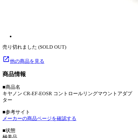
売り切れました (SOLD OUT)
launch
他の商品を見る
商品情報
■商品名
キヤノン CR-EF-EOSR コントロールリングマウントアダプ
ター
■参考サイト
メーカーの商品ページを確認する
■状態
極美品