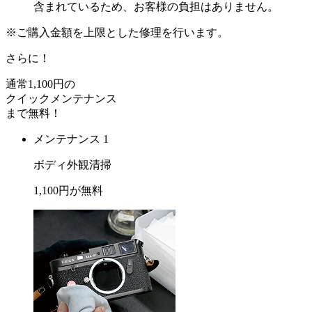
含まれているため、お客様の負担はありません。
※ご購入金額を上限とした修理を行います。
さらに！
通常
1,100
円の
クイックメンテナンス
まで
無料
！
メンテナンス 1
ボディ外観清掃
1,100
円が
無料