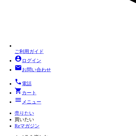
ご利用ガイド
account_circle
ログイン
mail
お問い合わせ
local_phone
電話
shopping_cart
カート
menu
メニュー
売りたい
買いたい
Reマガジン