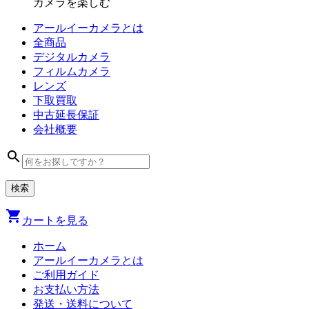
カメラを楽しむ
アールイーカメラとは
全商品
デジタル
カメラ
フィルム
カメラ
レンズ
下取買取
中古
延長保証
会社
概要
search
shopping_cart
カートを見る
ホーム
アールイーカメラとは
ご利用ガイド
お支払い方法
発送・送料について