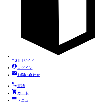
ご利用ガイド
account_circle
ログイン
mail
お問い合わせ
local_phone
電話
shopping_cart
カート
menu
メニュー