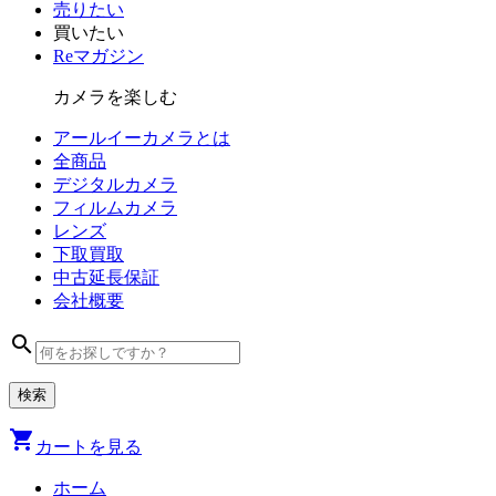
売りたい
買いたい
Reマガジン
カメラを楽しむ
アールイーカメラとは
全商品
デジタル
カメラ
フィルム
カメラ
レンズ
下取買取
中古
延長保証
会社
概要
search
shopping_cart
カートを見る
ホーム