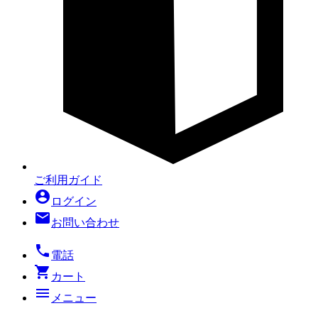
ご利用ガイド
account_circle
ログイン
mail
お問い合わせ
local_phone
電話
shopping_cart
カート
menu
メニュー