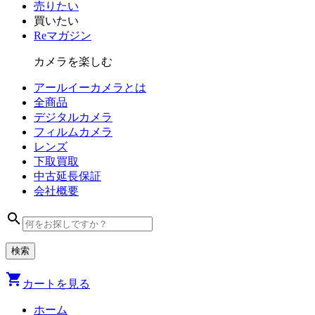
売りたい
買いたい
Reマガジン
カメラを楽しむ
アールイーカメラとは
全商品
デジタル
カメラ
フィルム
カメラ
レンズ
下取買取
中古
延長保証
会社
概要
search
shopping_cart
カートを見る
ホーム