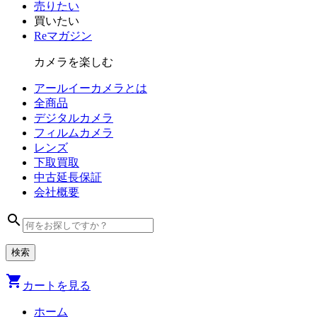
売りたい
買いたい
Reマガジン
カメラを楽しむ
アールイーカメラとは
全商品
デジタル
カメラ
フィルム
カメラ
レンズ
下取買取
中古
延長保証
会社
概要
search
shopping_cart
カートを見る
ホーム