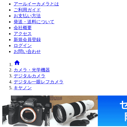
アールイーカメラとは
ご利用ガイド
お支払い方法
発送・送料について
会社概要
アクセス
新規会員登録
ログイン
お問い合わせ
home
カメラ・光学機器
デジタルカメラ
デジタル一眼レフカメラ
キヤノン