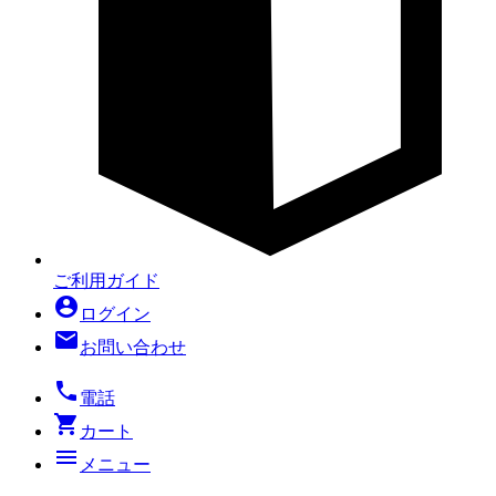
ご利用ガイド
account_circle
ログイン
mail
お問い合わせ
local_phone
電話
shopping_cart
カート
menu
メニュー