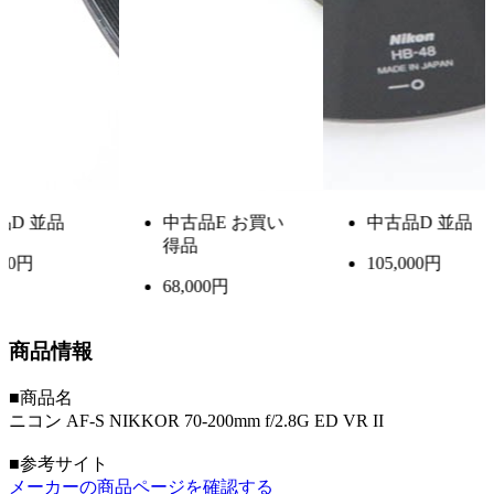
品
D 並品
中古品
E お買い
中古品
D 並品
得品
00円
105,000円
68,000円
商品情報
■商品名
ニコン AF-S NIKKOR 70-200mm f/2.8G ED VR II
■参考サイト
メーカーの商品ページを確認する