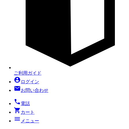
ご利用ガイド
account_circle
ログイン
mail
お問い合わせ
local_phone
電話
shopping_cart
カート
menu
メニュー