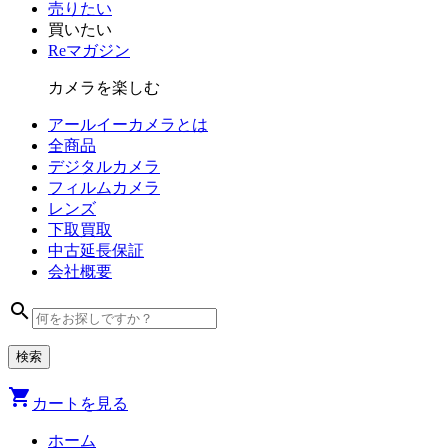
売りたい
買いたい
Reマガジン
カメラを楽しむ
アールイーカメラとは
全商品
デジタル
カメラ
フィルム
カメラ
レンズ
下取買取
中古
延長保証
会社
概要
search
shopping_cart
カートを見る
ホーム