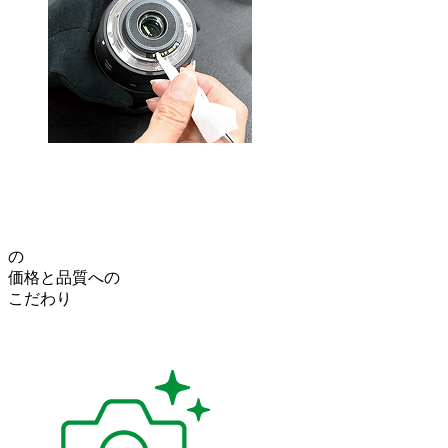
の
価格
と
品質
への
こだわり