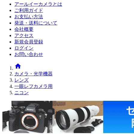
アールイーカメラとは
ご利用ガイド
お支払い方法
発送・送料について
会社概要
アクセス
新規会員登録
ログイン
お問い合わせ
home
カメラ・光学機器
レンズ
一眼レフカメラ用
ニコン