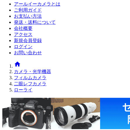
アールイーカメラとは
ご利用ガイド
お支払い方法
発送・送料について
会社概要
アクセス
新規会員登録
ログイン
お問い合わせ
home
カメラ・光学機器
フィルムカメラ
二眼レフカメラ
ローライ