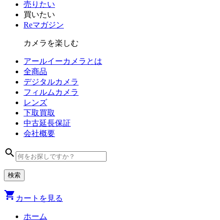
売りたい
買いたい
Reマガジン
カメラを楽しむ
アールイーカメラとは
全商品
デジタル
カメラ
フィルム
カメラ
レンズ
下取買取
中古
延長保証
会社
概要
search
shopping_cart
カートを見る
ホーム