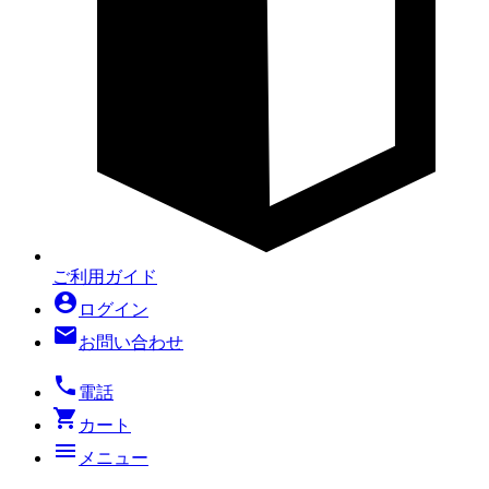
ご利用ガイド
account_circle
ログイン
mail
お問い合わせ
local_phone
電話
shopping_cart
カート
menu
メニュー