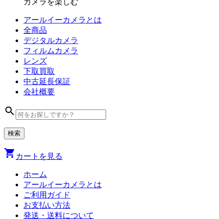
カメラを楽しむ
アールイーカメラとは
全商品
デジタル
カメラ
フィルム
カメラ
レンズ
下取買取
中古
延長保証
会社
概要
search
shopping_cart
カートを見る
ホーム
アールイーカメラとは
ご利用ガイド
お支払い方法
発送・送料について