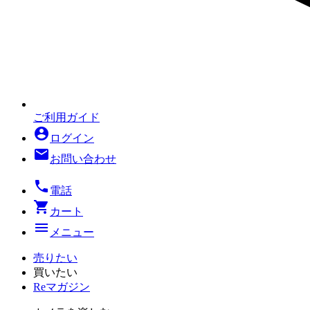
ご利用ガイド
account_circle
ログイン
mail
お問い合わせ
local_phone
電話
shopping_cart
カート
menu
メニュー
売りたい
買いたい
Reマガジン