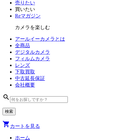
売りたい
買いたい
Reマガジン
カメラを楽しむ
アールイーカメラとは
全商品
デジタル
カメラ
フィルム
カメラ
レンズ
下取買取
中古
延長保証
会社
概要
search
shopping_cart
カートを見る
ホーム