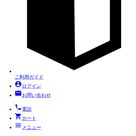
ご利用ガイド
account_circle
ログイン
mail
お問い合わせ
local_phone
電話
shopping_cart
カート
menu
メニュー