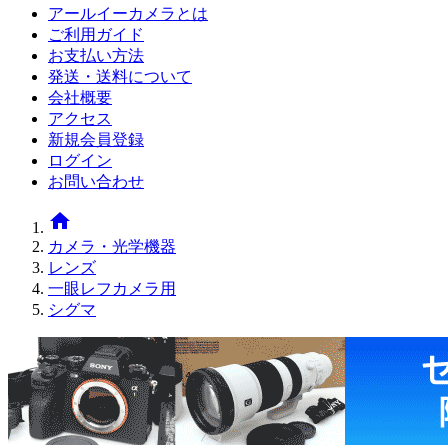
アールイーカメラとは
ご利用ガイド
お支払い方法
発送・送料について
会社概要
アクセス
新規会員登録
ログイン
お問い合わせ
home
カメラ・光学機器
レンズ
一眼レフカメラ用
シグマ