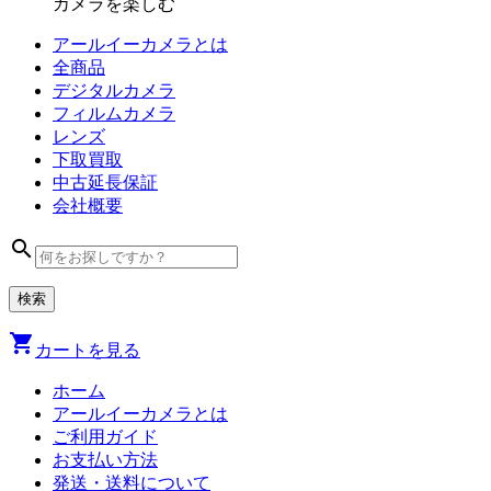
カメラを楽しむ
アールイーカメラとは
全商品
デジタル
カメラ
フィルム
カメラ
レンズ
下取買取
中古
延長保証
会社
概要
search
shopping_cart
カートを見る
ホーム
アールイーカメラとは
ご利用ガイド
お支払い方法
発送・送料について