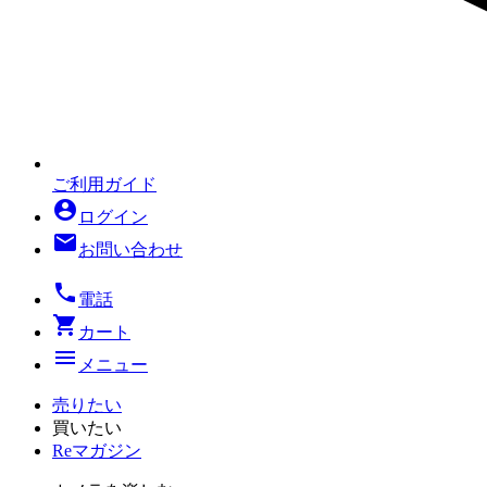
ご利用ガイド
account_circle
ログイン
mail
お問い合わせ
local_phone
電話
shopping_cart
カート
menu
メニュー
売りたい
買いたい
Reマガジン