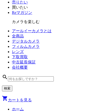
売りたい
買いたい
Reマガジン
カメラを楽しむ
アールイーカメラとは
全商品
デジタル
カメラ
フィルム
カメラ
レンズ
下取買取
中古
延長保証
会社
概要
search
shopping_cart
カートを見る
ホーム