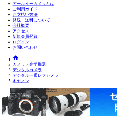
アールイーカメラとは
ご利用ガイド
お支払い方法
発送・送料について
会社概要
アクセス
新規会員登録
ログイン
お問い合わせ
home
カメラ・光学機器
デジタルカメラ
デジタル一眼レフカメラ
キヤノン