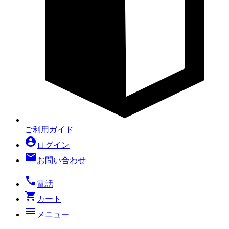
ご利用ガイド
account_circle
ログイン
mail
お問い合わせ
local_phone
電話
shopping_cart
カート
menu
メニュー