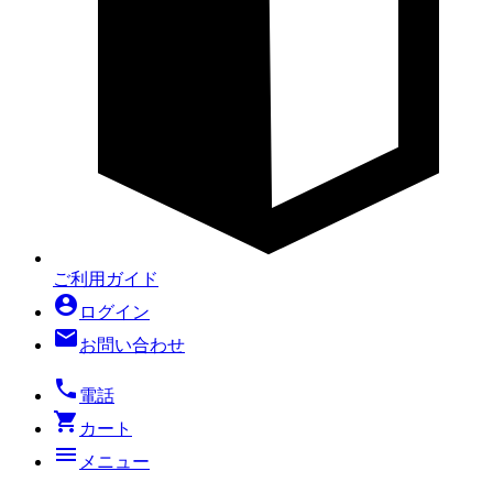
ご利用ガイド
account_circle
ログイン
mail
お問い合わせ
local_phone
電話
shopping_cart
カート
menu
メニュー