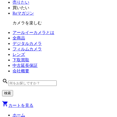
売りたい
買いたい
Reマガジン
カメラを楽しむ
アールイーカメラとは
全商品
デジタル
カメラ
フィルム
カメラ
レンズ
下取買取
中古
延長保証
会社
概要
search
shopping_cart
カートを見る
ホーム