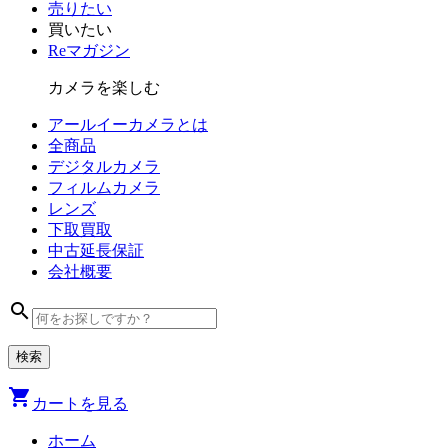
売りたい
買いたい
Reマガジン
カメラを楽しむ
アールイーカメラとは
全商品
デジタル
カメラ
フィルム
カメラ
レンズ
下取買取
中古
延長保証
会社
概要
search
shopping_cart
カートを見る
ホーム