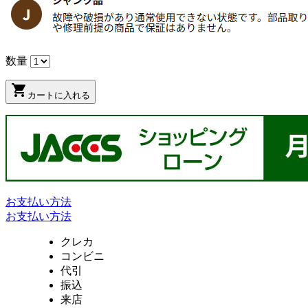
数量
shopping_cart
カートに入れる
お支払い方法
お支払い方法
クレカ
コンビニ
代引
振込
来店