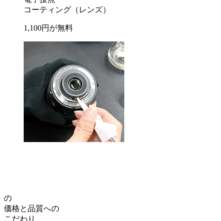
コーティング
（レンズ）
1,100
円が
無料
の
価格
と
品質
への
こだわり