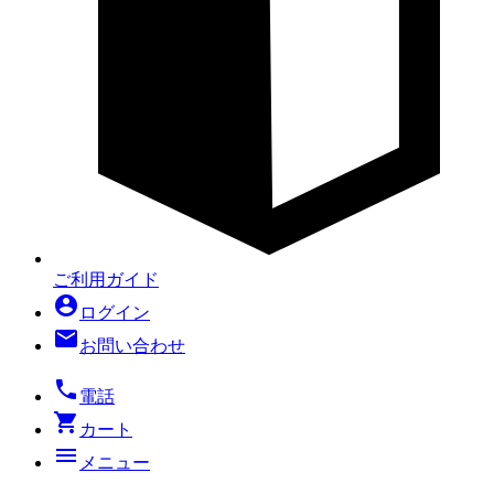
ご利用ガイド
account_circle
ログイン
mail
お問い合わせ
local_phone
電話
shopping_cart
カート
menu
メニュー