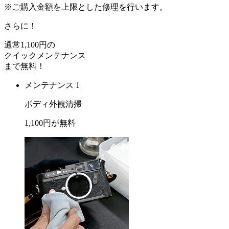
※ご購入金額を上限とした修理を行います。
さらに！
通常
1,100
円の
クイックメンテナンス
まで
無料
！
メンテナンス 1
ボディ外観清掃
1,100
円が
無料